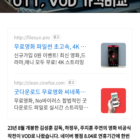
http://filesun.pro
광고
무료영화 파일썬 초고속, 4K 실
시간 보기!
신규가입 0원 이벤트! 최신 영화,드
라마,애니 모두 무료! 4K 스트리밍
http://clean.cinefox.com
광고
굿다운로드 무료영화 씨네폭스
최대3만원+10%추가적립
무료영화, No바이러스 합법적인 굿
다운로드 파일로 실시간 스트리밍
다운로드
23년 8월 개봉한
김성훈 감독, 하정우, 주지훈 주연의 영화 비공식
작전이 VOD로 나왔습니다. 네이버 평점 8.04로 연휴기간에 한번