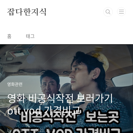
본문 바로가기
잡다한지식
홈
태그
영화관련
영화 비공식작전 보러가기
ott vod 가격비교
by 먹고또먹고
2023. 10. 1.