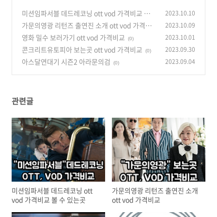
미션임파서블 데드레코닝 ott vod 가격비교 볼
2023.10.10
수 있는곳
가문의영광 리턴즈 출연진 소개 ott vod 가격비
2023.10.09
(0)
교
영화 밀수 보러가기 ott vod 가격비교
2023.10.01
(0)
(0)
콘크리트유토피아 보는곳 ott vod 가격비교
2023.09.30
(0)
아스달연대기 시즌2 아라문의검
2023.09.04
(0)
관련글
미션임파서블 데드레코닝 ott
가문의영광 리턴즈 출연진 소개
vod 가격비교 볼 수 있는곳
ott vod 가격비교