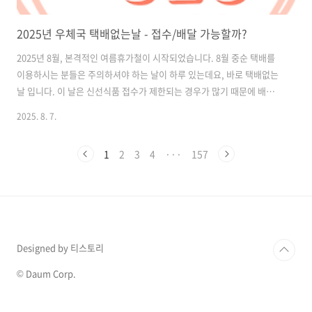
2025년 우체국 택배없는날 - 접수/배달 가능할까?
2025년 8월, 본격적인 여름휴가철이 시작되었습니다. 8월 중순 택배를
이용하시는 분들은 주의하셔야 하는 날이 하루 있는데요, 바로 택배없는
날 입니다. 이 날은 신선식품 접수가 제한되는 경우가 많기 때문에 배송
일정을 미리 확인하시는 것을 권해드립니다. 목차 택배 없는 날이란?‘택
2025. 8. 7.
배 없는 날’은 택배기사님의 과중한 업무 부담을 덜고, 하루의 휴식을 보
장하기 위해 2020년부터 매년 8월 14일 택배배송이 없는 날입니다. 고용
1
2
3
4
···
157
노동부, 한국통합물류협회, CJ대한통운, 롯데택배, 한진, 로젠, 경동택
배 등 주요 택배사가 협의하여 시행하고 있으며,우체국 택배도 이에 동참
하고 있습니다. 택배 없는 날도 배송하는 곳은?✅ 배송 가능한 서비스쿠
팡 로켓배송마켓컬리 샛별배송SSG 쓱배송편의점 택배 일부 (GS25/..
Designed by 티스토리
© Daum Corp.