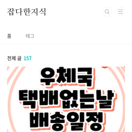
본문 바로가기
잡다한지식
홈
태그
전체 글
157