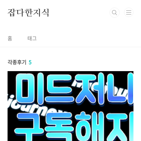
본문 바로가기
잡다한지식
홈
태그
각종후기
5