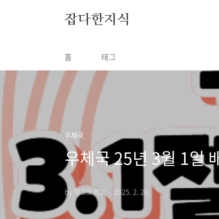
본문 바로가기
잡다한지식
홈
태그
우체국
우체국 25년 3월 1일 
by 먹고또먹고
2025. 2. 26.