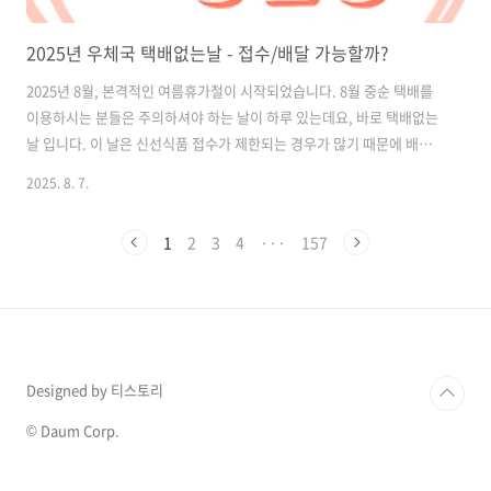
2025년 우체국 택배없는날 - 접수/배달 가능할까?
2025년 8월, 본격적인 여름휴가철이 시작되었습니다. 8월 중순 택배를
이용하시는 분들은 주의하셔야 하는 날이 하루 있는데요, 바로 택배없는
날 입니다. 이 날은 신선식품 접수가 제한되는 경우가 많기 때문에 배송
일정을 미리 확인하시는 것을 권해드립니다. 목차 택배 없는 날이란?‘택
2025. 8. 7.
배 없는 날’은 택배기사님의 과중한 업무 부담을 덜고, 하루의 휴식을 보
장하기 위해 2020년부터 매년 8월 14일 택배배송이 없는 날입니다. 고용
1
2
3
4
···
157
노동부, 한국통합물류협회, CJ대한통운, 롯데택배, 한진, 로젠, 경동택
배 등 주요 택배사가 협의하여 시행하고 있으며,우체국 택배도 이에 동참
하고 있습니다. 택배 없는 날도 배송하는 곳은?✅ 배송 가능한 서비스쿠
팡 로켓배송마켓컬리 샛별배송SSG 쓱배송편의점 택배 일부 (GS25/..
Designed by 티스토리
© Daum Corp.