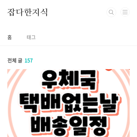
본문 바로가기
잡다한지식
홈
태그
전체 글
157