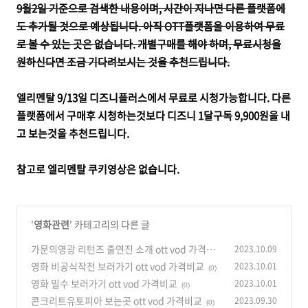
9월2일 기준으로 검색한 내용이며, 시간이 지나면 다른 플랫폼에
도 추가될 것으로 예상됩니다.
아직 OTT플랫폼을 이용하여 무료
로 볼 수 있는 곳은 없습니다. 개별구매를 해야 하며, 무료시청을
원하신다면 조금 기다려보시는 것을 추천드립니다.
엘리멘탈 9/13일 디즈니플러스에서 무료로 시청가능합니다. 다른
플랫폼에서 구매후 시청하는것보다 디즈니 1달구독 9,900원을 내
고 보는것을 추천드립니다.
참고로 엘리멘탈 쿠키영상은 없습니다.
'
영화관련
' 카테고리의 다른 글
가문의영광 리턴즈 출연진 소개 ott vod 가격비
2023.10.09
교
영화 비공식작전 보러가기 ott vod 가격비교
2023.10.01
(0)
(0)
영화 밀수 보러가기 ott vod 가격비교
2023.10.01
(0)
콘크리트유토피아 보는곳 ott vod 가격비교
2023.09.30
(0)