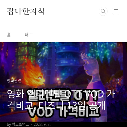
본문 바로가기
잡다한지식
홈
태그
영화관련
영화 엘리멘탈 OTT VOD 가
격비교, 디즈니 13일 공개
by 먹고또먹고
2023. 9. 3.