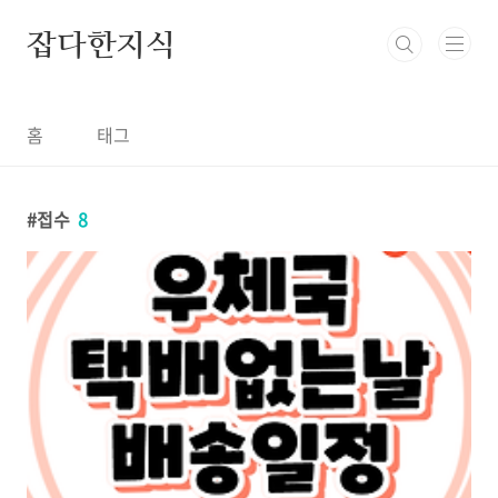
본문 바로가기
잡다한지식
홈
태그
접수
8