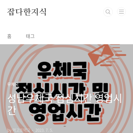
본문 바로가기
잡다한지식
홈
태그
우체국
성남우체국 점심시간 영업시
간
by 먹고또먹고
2023. 7. 5.