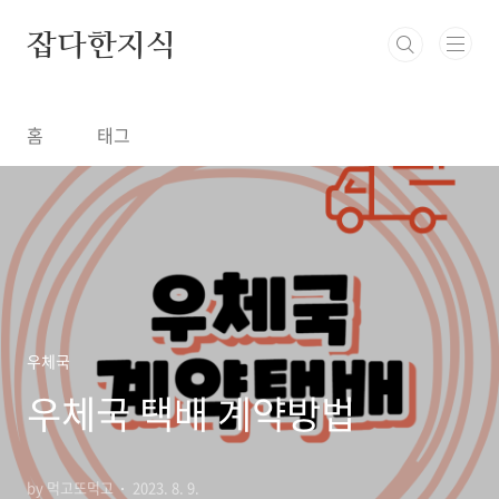
본문 바로가기
잡다한지식
홈
태그
우체국
우체국 택배 계약방법
by 먹고또먹고
2023. 8. 9.