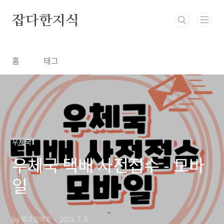
본문 바로가기
잡다한지식
홈
태그
우체국
우체국 택배 사전접수 - 모바
일
by 먹고또먹고
2023. 7. 5.