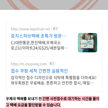
http://www.logishub.net
광고
로지스허브택배 초특가 방문택
배
CJ대한통운,한진택배,우체국소
포,CU/이마트24/GS25/세븐일레븐
편의점택배 택배계약, 사업자택배
개시
http://m.coupang.com
광고
접수 쿠팡 세척 간편한 실용적인
감각적인 접수 디자인으로 식탁에 특별함을 더하세요!
와우회원은 무료배송. 튼튼하고 안전한 접시, 매일매일
안심하고 사용하세요! 로켓배송으로 빠르게.
우체국 택배를 보내기 전
간편 사전접수로 대기하는 시간을 줄이
고 택배 요금을 할인받을 수 있습니다.