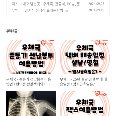
청구하세요 / 4살 딸래미 쇄골뼈가 골절되었다..
팩스 보내고 받는곳 - 우체국, 관공서, PC방, 문구
2024.09.23
ㅜ
점, 관리사무소
(0)
우체국 - 결혼식 청첩장 보내는방법
2024.09.19
(0)
(0)
관련글
우체국 - 준등기 선납봉투 이용
우체국 - 25년 설날 명절 택배 배
방법 / 편의점 반값택배와 비교
송일정 / 임시공휴일은?
해보자