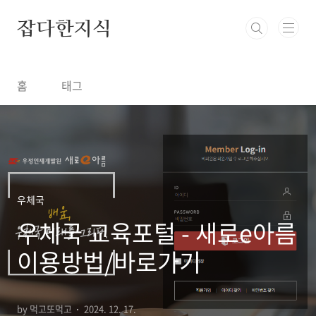
본문 바로가기
잡다한지식
홈
태그
우체국
우체국 교육포털 - 새로e아름
이용방법/바로가기
by 먹고또먹고
2024. 12. 17.