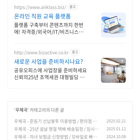
https://www.airklass.biz/
광고
온라인 직원 교육 플랫폼
플랫폼 구축부터 콘텐츠까지 한번
에! 자격증/외국어/IT/비즈니스
16,000 과정
http://www.bizactive.co.kr
광고
새로운 사업을 준비하시나요?
공유오피스에 사업장을 준비하세요
신뢰의25년 초역세권 대형빌딩 비
즈액티브의 진심
'
우체국
' 카테고리의 다른 글
우체국 - 준등기 선납봉투 이용방법 / 편의점 반값
2025.02.21
택배와 비교해보자
우체국 - 25년 설날 명절 택배 배송일정 / 임시공
2025.01.12
(0)
휴일은?
우체국 - 자녀 보험금 신청방법 / 모바일로 빠르게
2024.10.08
(0)