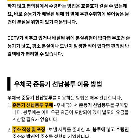
하지 않고 편의점에서 수령하는 방법은 호불호가 갈릴 수 있는데
요, 바로 준등기가 배달된 뒤에 집 앞에 우편수취함에 넣어놓은 물
건이 분실될 위험이 있기 때문입니다.
CCTV가 비추고 있거나 배달된 뒤에 분실위험이 없다면 무조건 준
등기가 낫고, 평소 분실이나 도난이 발생한 적이 있다면 편의점 반
값택배가 편리할 수 있습니다.
우체국 준등기 선납봉투 이용 방법
우체국
준등기 선납봉투
를 이용하는 방법은 매우 간단합니다.
준등기 선납봉투 구매
-
우체국에서
준등기 선납봉투
를 구매합
니다. 봉투에는 이미 우편 요금이 포함되어 있어 별도의 요금을
계산할 필요가 없습니다.
주소 작성 및 포장
-
보낼 서류를 준비한 후,
봉투에 넣고
수령인
주소
와
발신인 주소
를 정확히 기입합니다.