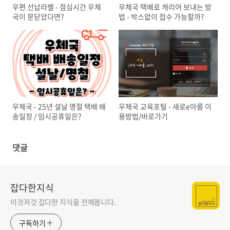
우편 선납라벨 - 점심시간 우체
우체국 택배로 캐리어 보내는 방
국이 문닫았다면?
법 - 박스없이 접수 가능할까?
우체국 - 25년 설날 명절 택배 배
우체국 교육포털 - 새로e아름 이
송일정 / 임시공휴일은?
용방법/바로가기
댓글
잡다한지식
이것저것 잡다한 지식을 전해봅니다.
구독하기