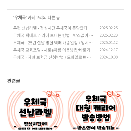
'
우체국
' 카테고리의 다른 글
우편 선납라벨 - 점심시간 우체국이 문닫았다면?
2025.02.25
우체국 택배로 캐리어 보내는 방법 - 박스없이 접
2025.02.23
(0)
수 가능할까?
우체국 - 25년 설날 명절 택배 배송일정 / 임시공
2025.01.12
(0)
휴일은?
우체국 교육포털 - 새로e아름 이용방법/바로가기
2024.12.17
(0)
우체국 - 자녀 보험금 신청방법 / 모바일로 빠르게
2024.10.08
(0)
청구하세요 / 4살 딸래미 쇄골뼈가 골절되었다..
ㅜ
(0)
관련글