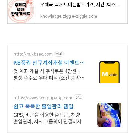
우체국 택배 보내는법 - 가격, 시간, 박스, 포장, 보험등 총정리
knowledge.ziggle-ziggle.com
http://m.kbsec.com
광고
KB증권 신규계좌개설 이벤트
국내주식쿠폰 최대 5만원
첫 계좌 개설 시 주식쿠폰 4만원 +
평생 수수료 우대 혜택 (조건 충족
시) KB증권에서 첫 투자 지원받고
평생 수수료 혜택 받으세요!
https://www.wrapupapp.com
광고
쉽고 똑똑한 출입관리 랩업
GPS, 비콘을 이용한 출퇴근, 차량
출입관리, 자사 그룹웨어 연결까지