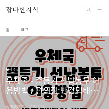
본문 바로가기
잡다한지식
홈
태그
우체국
우체국 - 준등기 선납봉투 이
용방법 / 편의점 반값택배와
비교해보자
by 먹고또먹고
2025. 2. 21.