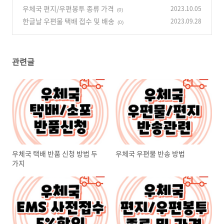
받는 방법
우체국 편지/우편봉투 종류 가격
2023.10.05
(0)
(0)
한글날 우편물 택배 접수 및 배송
2023.09.28
(0)
관련글
우체국 택배 반품 신청 방법 두
우체국 우편물 반송 방법
가지