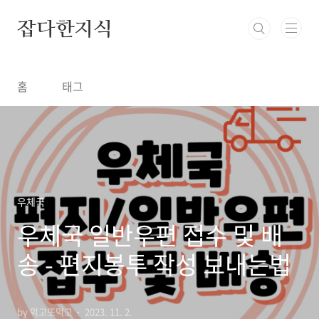
본문 바로가기
잡다한지식
홈
태그
우체국
우체국 일반우편 접수 및 배
송 - 편지봉투 작성 보내는법
by 먹고또먹고
2023. 11. 2.