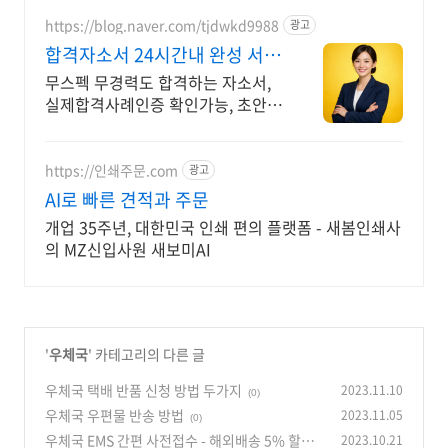
https://blog.naver.com/tjdwkd9988
광고
합격자소서 24시간내 완성 서류
합격의 비밀
무스펙 무경력도 합격하는 자소서,
실제합격사례인증 확인가능, 초안없
어도 가능
https://인쇄주문.com
광고
AI로 빠른 견적과 주문
개업 35주년, 대한민국 인쇄 편의 플랫폼 - 새봄인쇄사
의 MZ신입사원 새보미AI
'
우체국
' 카테고리의 다른 글
우체국 택배 반품 신청 방법 두가지
2023.11.10
(0)
우체국 우편물 반송 방법
2023.11.05
(0)
우체국 EMS 간편 사전접수 - 해외배송 5% 할인
2023.10.21