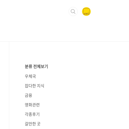
분류 전체보기
우체국
잡다한 지식
금융
영화관련
각종후기
갈만한 곳