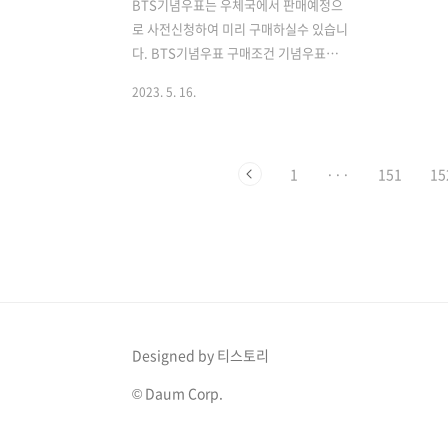
BTS기념우표는 우체국에서 판매예정으
로 사전신청하여 미리 구매하실수 있습니
다. BTS기념우표 구매조건 기념우표를
구매하기위해서는 인터넷 우체국 홈페이
2023. 5. 16.
지에 들어가서, 회원가입을 해주셔야합니
다. 우체국에서 방탄소년단 기념우표판매
를 원활하게 하기 위해 홈페이지 화면을
개편하였습니다. 인터넷 우체국 홈페이지
1
···
151
15
로 들어가면 바로가기 화면과 BTS기념우
표 구매를 위한 바로가기 화면으로 나뉘
어집니다. BTS기념우표 구매가능 일시
구매시작 일시는 '2023.05.22. 19:00 ~
05.25. 24:00 입니다. 많은분들이 BTS를
좋아히기때문에 비교적 초반에 판매완료
가 예상됩니다. BTS기념우표 구매방법
Designed by 티스토리
및 가격 기념우표 구매방법은 인터넷 우
체국 홈페이지에서 구매하는 방법과 우체
© Daum Corp.
국 어플을 활용한 구매방법이 있습니다.
..