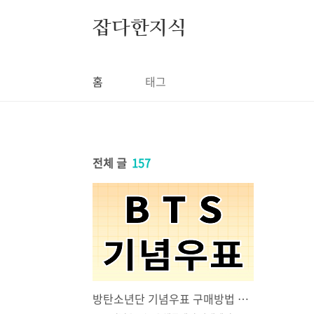
본문 바로가기
잡다한지식
홈
태그
전체 글
157
방탄소년단 기념우표 구매방법 및 판매기간 알아보기