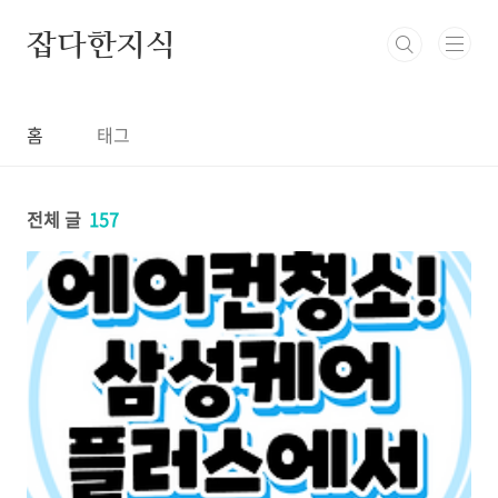
본문 바로가기
잡다한지식
홈
태그
전체 글
157