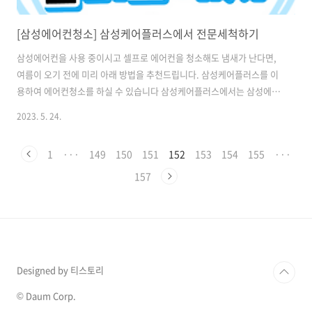
[삼성에어컨청소] 삼성케어플러스에서 전문세척하기
삼성에어컨을 사용 중이시고 셀프로 에어컨을 청소해도 냄새가 난다면,
여름이 오기 전에 미리 아래 방법을 추천드립니다. 삼성케어플러스를 이
용하여 에어컨청소를 하실 수 있습니다 삼성케어플러스에서는 삼성에어
컨을 사용하는 사람들을 위해 일정 비용을 지불하면 에어컨청소를 해주
2023. 5. 24.
는 서비스를 제공하고 있습니다 삼성케어플러스 에어컨전문세척 이럴
때 이용하시면 좋습니다 - 에어컨 작동 시 냄새가 날 때 - 에어컨 틈새로
1
···
149
150
151
152
153
154
155
···
곰팡이가 보일 때 - 냉방효율이 떨어질 때 - 오랜 시간 가동을 안 하다가
켤 때 신청방법 아래 삼성케어플러스 홈페이지로 들어가 줍니다
157
https://www.samsung.com/sec/samsung-care-plus/all-
samsung-care-plus/?clean-service+filter-care-..
Designed by 티스토리
© Daum Corp.