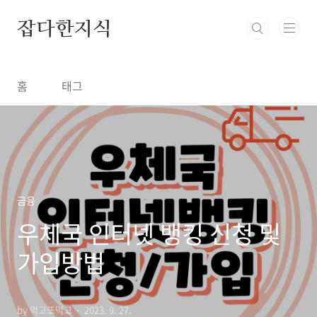
본문 바로가기
잡다한지식
홈
태그
금융
우체국 인터넷 뱅킹 신청 및
가입방법
by 먹고또먹고
2023. 9. 27.