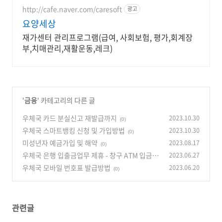
http://cafe.naver.com/caresoft
광고
요양세상
재가센터 관리프로그램(급여, 사회보험, 평가,회계장
부,치매관리,재활운동,레크)
'
금융
' 카테고리의 다른 글
우체국 카드 분실신고 재발급까지
2023.10.30
(0)
우체국 스마트뱅킹 신청 및 가입방법
2023.10.30
(0)
미성년자 예금가입 및 해약
2023.08.17
(0)
우체국 은행 입출금업무 제휴 - 창구 ATM 입금 출
2023.06.27
금 지급
우체국 모바일 번호표 발급방법
2023.06.20
(0)
(0)
관련글