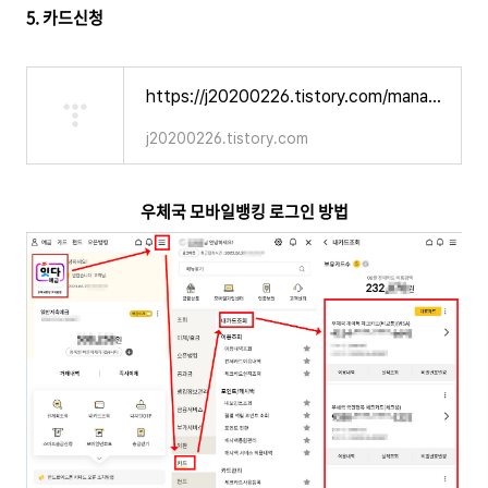
5. 카드신청
https://j20200226.tistory.com/manage/newpost/13?returnURL=https%3A%2F%2Fj20200226.tistory.com%2Fmanage%2Fposts&type=post
j20200226.tistory.com
우체국 모바일뱅킹 로그인 방법