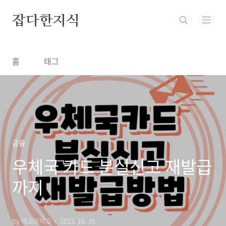
본문 바로가기
잡다한지식
홈
태그
금융
우체국 카드 분실신고 재발급
까지
by 먹고또먹고
2023. 10. 30.