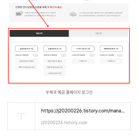
우체국 예금 홈페이지 로그인
https://j20200226.tistory.com/manage/newpost/12?returnURL=https%3A%2F%2Fj20200226.tistory.com%2Fmanage%2Fposts&type=post
j20200226.tistory.com