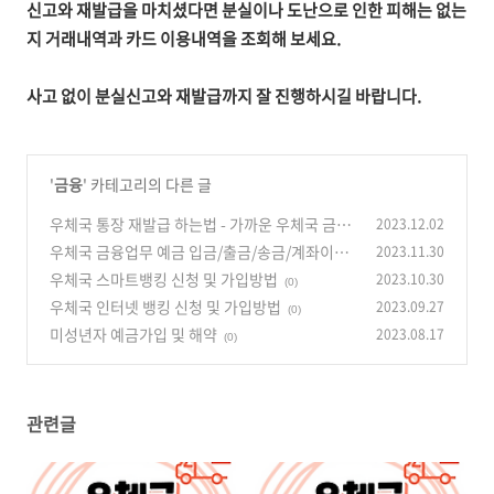
신고와 재발급을 마치셨다면 분실이나 도난으로 인한 피해는 없는
지
거래내역과 카드 이용내역을 조회해 보세요.
사고 없이 분실신고와 재발급까지 잘 진행하시길 바랍니다.
'
금융
' 카테고리의 다른 글
우체국 통장 재발급 하는법 - 가까운 우체국 금융
2023.12.02
창구로 방문하세요
우체국 금융업무 예금 입금/출금/송금/계좌이체
2023.11.30
(0)
하는법
우체국 스마트뱅킹 신청 및 가입방법
2023.10.30
(0)
(0)
우체국 인터넷 뱅킹 신청 및 가입방법
2023.09.27
(0)
미성년자 예금가입 및 해약
2023.08.17
(0)
관련글