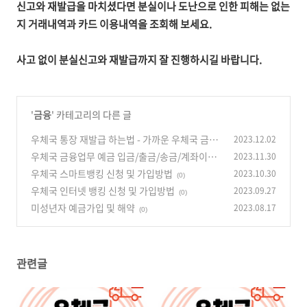
신고와 재발급을 마치셨다면 분실이나 도난으로 인한 피해는 없는
지
거래내역과 카드 이용내역을 조회해 보세요.
사고 없이 분실신고와 재발급까지 잘 진행하시길 바랍니다.
'
금융
' 카테고리의 다른 글
우체국 통장 재발급 하는법 - 가까운 우체국 금융
2023.12.02
창구로 방문하세요
우체국 금융업무 예금 입금/출금/송금/계좌이체
2023.11.30
(0)
하는법
우체국 스마트뱅킹 신청 및 가입방법
2023.10.30
(0)
(0)
우체국 인터넷 뱅킹 신청 및 가입방법
2023.09.27
(0)
미성년자 예금가입 및 해약
2023.08.17
(0)
관련글