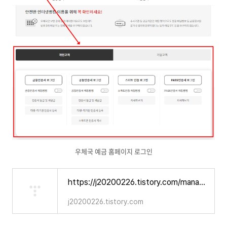
우체국 예금 홈페이지 로그인
https://j20200226.tistory.com/manage/newpost/12?returnURL=https%3A%2F%2Fj20200226.tistory.com%2Fmanage%2Fposts&type=post
j20200226.tistory.com