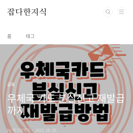
본문 바로가기
잡다한지식
홈
태그
금융
우체국 카드 분실신고 재발급
까지
by 먹고또먹고
2023. 10. 30.