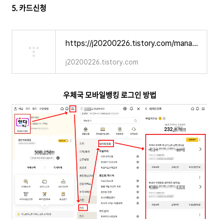
5. 카드신청
https://j20200226.tistory.com/manage/newpost/13?returnURL=https%3A%2F%2Fj20200226.tistory.com%2Fmanage%2Fposts&type=post
j20200226.tistory.com
우체국 모바일뱅킹 로그인 방법