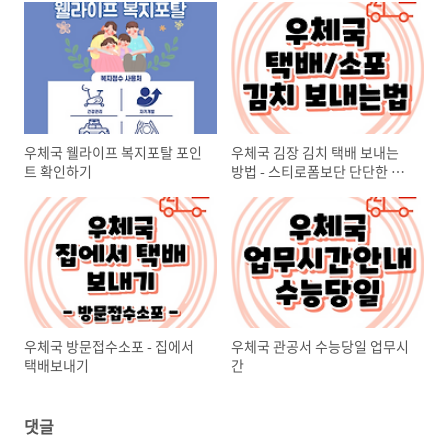
우체국 웰라이프 복지포탈 포인
우체국 김장 김치 택배 보내는
트 확인하기
방법 - 스티로폼보단 단단한 과
일박스
우체국 방문접수소포 - 집에서
우체국 관공서 수능당일 업무시
택배보내기
간
댓글