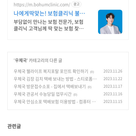
https://m.bohumclinic.com/
광고
나에게딱맞는! 보험클리닉 불필
요한 보험료 내고있나요?
부담없이 만나는 보험 전문가, 보험
클리닉 고객님께 딱 맞는 보험 찾아
드려요 지금 바로 신청하세요
'
우체국
' 카테고리의 다른 글
우체국 웰라이프 복지포탈 포인트 확인하기
2023.11.26
(0)
우체국 김장 김치 택배 보내는 방법 - 스티로폼보
2023.11.22
단 단단한 과일박스
우체국 방문접수소포 - 집에서 택배보내기
2023.11.17
(0)
(0)
우체국 관공서 수능당일 업무시간
2023.11.16
(0)
우체국 안심소포 택배보험 이용방법 - 컴퓨터 노
2023.11.15
트북 접수 가능할까?
(0)
관련글