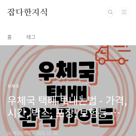
본문 바로가기
잡다한지식
홈
태그
우체국
우체국 택배 보내는법 - 가격,
시간, 박스, 포장, 보험등 총정
리
by 먹고또먹고
2023. 11. 20.