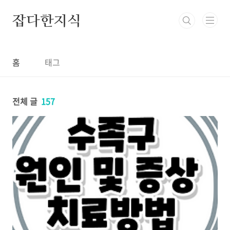
본문 바로가기
잡다한지식
홈
태그
전체 글
157