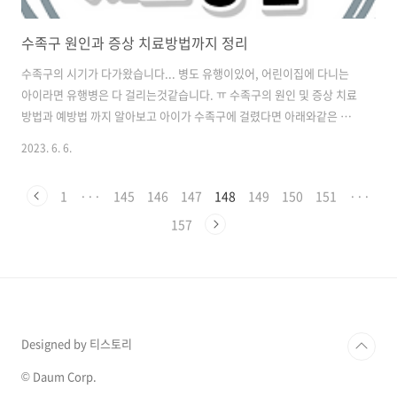
수족구 원인과 증상 치료방법까지 정리
수족구의 시기가 다가왔습니다... 병도 유행이있어, 어린이집에 다니는
아이라면 유행병은 다 걸리는것같습니다. ㅠ 수족구의 원인 및 증상 치료
방법과 예방법 까지 알아보고 아이가 수족구에 걸렸다면 아래와같은 방
법으로 돌봐주세요. 수족구 원인 및 감염경로 수족구는 엔테로바이러스
2023. 6. 6.
라는 바이러스로 인해 발생하는 전염성 질병입니다. 이 병은 모든 연령대
에서 발병할 수 있지만, 일반적으로 5세 미만의 어린 아이들에게 흔하게
1
···
145
146
147
148
149
150
151
···
발생합니다. 감염은 환경적인 요인 뿐만 아니라 바이러스의 유행과 개인
의 면역력 등 다양한 요인에 영향을 받을 수 있습니다. 특히 어린아이들
157
사이에서 유행하는 유행병으로 지역 및 환경에 따라 다를 수 있지만, 주
로 여름에(5~8월) 유행하는 경향이 있습니다. 한번 유행하기 시작하면,
몇주에서 몇달까..
Designed by 티스토리
© Daum Corp.