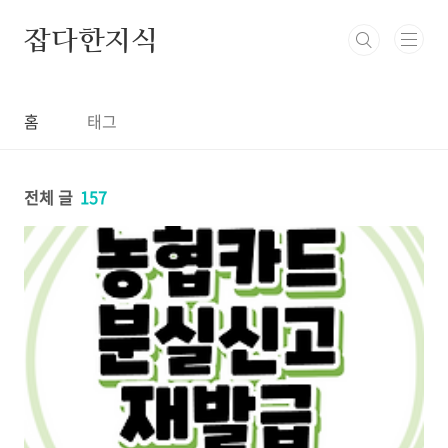
본문 바로가기
잡다한지식
홈
태그
전체 글
157