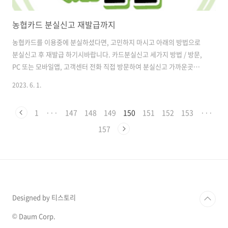
농협카드 분실신고 재발급까지
농협카드를 이용중에 분실하셨다면, 고민하지 마시고 아래의 방법으로
분실신고 후 재발급 하기시바랍니다. 카드분실신고 세가지 방법 / 방문,
PC 또는 모바일앱, 고객센터 전화 직접 방문하여 분실신고 가까운곳에
농협이 있고 신분증이 있는 상태라면 직접 방문하여 분실신고 후 재발급
2023. 6. 1.
처리하실 수 있습니다. 농협방문 - 신분증 지참 -신청서 작성 후 즉시재발
급 가능합니다. - 농협 영업시간은 9시부터 4시까지 입니다. 1000~2000
1
···
147
148
149
150
151
152
153
···
원정도의 재발급 수수료가 있을 수 있습니다. PC 또는 모바일 앱 으로 신
청 어플과 홈페이지를 이용하면 24시간 분실신고가 가능합니다. 인터넷
157
뱅킹 약정이 되어있어야 회원가입/로그인할수 있으니 참고하시기 바랍
니다. 재발급 신청을 하면 2~5일정도 뒤에 카드를 수령하실 수 있습니다.
농..
Designed by 티스토리
© Daum Corp.