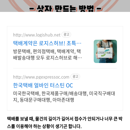
http://www.logishub.net
광고
택배계약은 로지스허브! 초특가
방문택배
방문택배, 편의점택배, 택배계약, 택
배발송대행 모두 로지스허브로 해결
하세요! CJ,한진,롯데 방문픽업 한
곳에서. 집 앞에서 바로 보내세요.
http://www.pgexpressoc.com
광고
한국택배 얼바인 터스틴 OC
미국한국택배, 한국제품구매/배송대행, 미국직구배대
지, 동대문구매대행, 아마존대행
택배를 보낼 때, 물건의 길이가 길어서 접수가 안되거나 너무 큰 박
스를 이용해야 하는 상황이 생기곤 합니다.