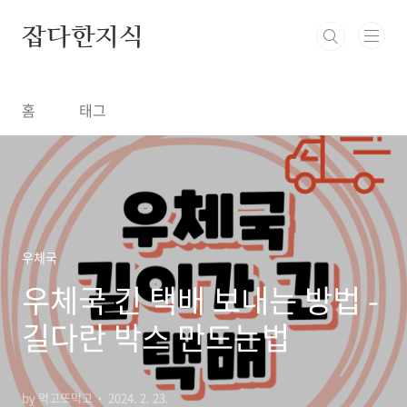
본문 바로가기
잡다한지식
홈
태그
우체국
우체국 긴 택배 보내는 방법 -
길다란 박스 만드는법
by 먹고또먹고
2024. 2. 23.