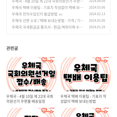
우체국 - 4월 10일 제 22대 국회의원선거 우편물
2024.04.09
배송일정
우체국 택배 이용팁 - 기표지 작성없이 택배 보내
2024.03.06
(0)
는방법
우체국 전자수입인지 발급방법
2024.02.13
(0)
(0)
우체국 선편 소포 / 택배 보내는방법 - 가격 / 기간
2024.02.06
/ 조회
우체국 국세환급금 통지서 - 현금/계좌이체 수령
2024.01.29
(0)
방법
(0)
관련글
우체국 - 4월 10일 제 22대 국회
우체국 택배 이용팁 - 기표지 작
의원선거 우편물 배송일정
성없이 택배 보내는방법