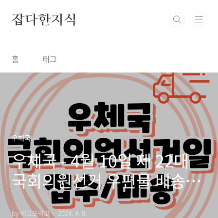
본문 바로가기
잡다한지식
홈
태그
우체국
우체국 - 4월 10일 제 22대
국회의원선거 우편물 배송일
정
by 먹고또먹고
2024. 4. 9.