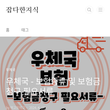
본문 바로가기
잡다한지식
홈
태그
우체국
우체국 - 보험종류 및 보험금
청구 필요서류
by 먹고또먹고
2024. 4. 15.