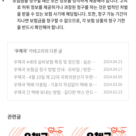
보험금을 청구할 때는 모든 정보를 정직하게 제공해야 합니다. 고의
로 허위 정보를 제공하거나 과장된 청구를 하는 것은 법적인 처벌
을 받을 수 있는 보험 사기에 해당됩니다. 또한, 청구 가능 기간이
지나면 보험금을 청구할 수 없으므로, 각 보험 상품의 청구 기한
을 반드시 확인해야 합니다.
'
우체국
' 카테고리의 다른 글
우체국 4세대 실비보험 특징 및 장단점 - 실손전
2024.04.23
환 꼭 해야할까?
우체국 보험금 청구 방법 안내 - 모바일 / 방문신
2024.04.17
(0)
청
우체국 - 4월 10일 제 22대 국회의원선거 우편물
2024.04.09
(0)
배송일정
우체국 택배 이용팁 - 기표지 작성없이 택배 보내
2024.03.06
(0)
는방법
우체국 긴 택배 보내는 방법 - 길다란 박스 만드는
2024.02.23
(0)
법
(0)
관련글