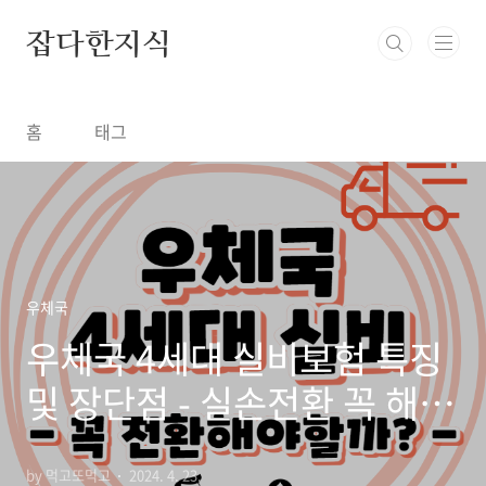
본문 바로가기
잡다한지식
홈
태그
우체국
우체국 4세대 실비보험 특징
및 장단점 - 실손전환 꼭 해야
할까?
by 먹고또먹고
2024. 4. 23.