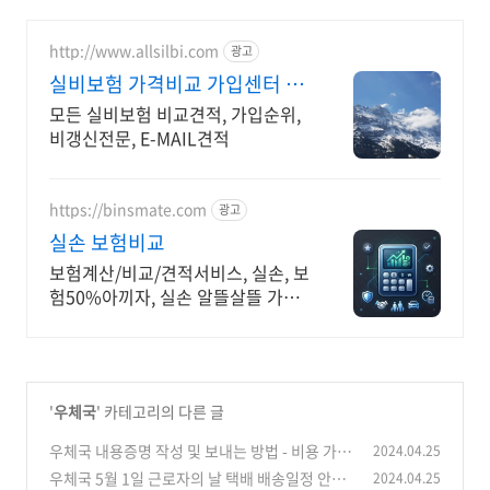
http://www.allsilbi.com
광고
실비보험 가격비교 가입센터 모
든실비보험 비교 가입센터
모든 실비보험 비교견적, 가입순위,
비갱신전문, E-MAIL견적
https://binsmate.com
광고
실손 보험비교
보험계산/비교/견적서비스, 실손, 보
험50%아끼자, 실손 알뜰살뜰 가성
비 보험 찾기, 보험 가입의 시작은 내
보험료계산이 먼저!
'
우체국
' 카테고리의 다른 글
우체국 내용증명 작성 및 보내는 방법 - 비용 가격
2024.04.25
유의사항
우체국 5월 1일 근로자의 날 택배 배송일정 안내
2024.04.25
(0)