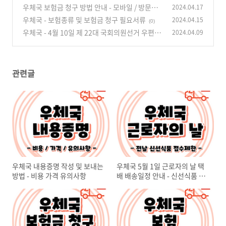
- 신선식품 배달지연
우체국 보험금 청구 방법 안내 - 모바일 / 방문신
2024.04.17
(0)
청
우체국 - 보험종류 및 보험금 청구 필요서류
2024.04.15
(0)
(0)
우체국 - 4월 10일 제 22대 국회의원선거 우편물
2024.04.09
배송일정
(0)
관련글
우체국 내용증명 작성 및 보내는
우체국 5월 1일 근로자의 날 택
방법 - 비용 가격 유의사항
배 배송일정 안내 - 신선식품 배
달지연