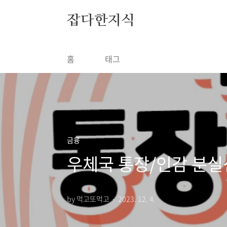
본문 바로가기
잡다한지식
홈
태그
금융
우체국 통장/인감 분실
by 먹고또먹고
2023. 12. 4.