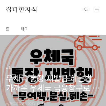
본문 바로가기
잡다한지식
홈
태그
금융
우체국 통장 재발급 하는법 -
가까운 우체국 금융창구로 방
문하세요
by 먹고또먹고
2023. 12. 2.