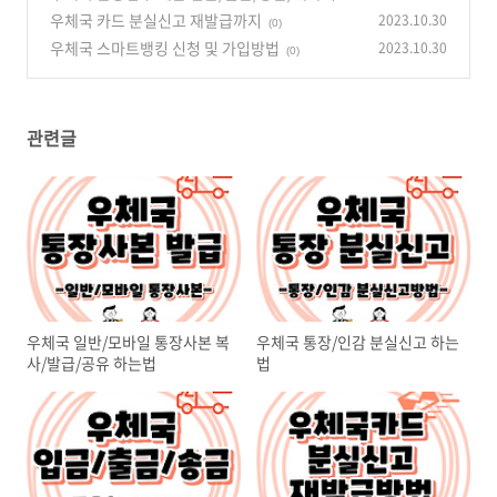
하는법
우체국 카드 분실신고 재발급까지
2023.10.30
(0)
(0)
우체국 스마트뱅킹 신청 및 가입방법
2023.10.30
(0)
관련글
우체국 일반/모바일 통장사본 복
우체국 통장/인감 분실신고 하는
사/발급/공유 하는법
법